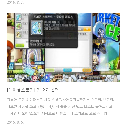
싶었던건데 결국 나오지 않았다고 합니다.. 그리고 어빌리티 명성치
2016. 8. 7.
50% 날이니까 어빌작도 했어요저번에 받은 미라클 서큘레이터 돌리
다보니 첫줄에 보공 20%가 등장! 메공카에 물어보니 다들 보공을 추
천해주셔서 보공으로 선택했습니다 명성치도 많겠다 여기서 멈출수 없
겠죠?레전드리랑 첫줄을 잠그니 필요 명성치 6550! INT 25 증가?패
스- 오.. 버프 스킬 지속 시간 38% 증가가 떴어요!둘째줄에 크확이 뜬
다길래 크확을 노리고 있었는데에반이 벞지가 딱히 필요없긴 하지만 그
래도 38% 증가니 그냥 ..
[메이플스토리] 212 레벨업
그동안 쓰던 하이퍼스킬 세팅을 바꿔봤어요지금까지는 스오윈/브오윈/
다오썬 세팅을 쓰고 있었는데,이제 슬슬 사냥 말고 보스도 돌아보려고
대세인 다오어/스오썬 세팅으로 바꿨습니다 스위프트 오브 썬더의 지
점별 공격 횟수를 증가 시켜 주는 썬더 보너스 어택과 드래곤 다이브 쿨
2016. 8. 6.