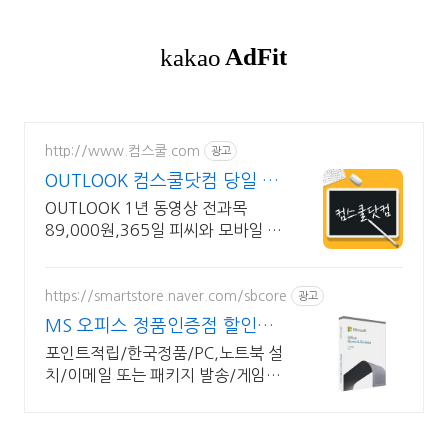
http://www.컴스쿨.com
광고
OUTLOOK 컴스쿨닷컴 당일 신
청&결제시 기프티콘!
OUTLOOK 1년 동영상 전과목
89,000원,365일 피씨와 모바일 수
강가능.
https://smartstore.naver.com/sbcore
광고
MS 오피스 정품인증점 할인적
립을 확인하세요!
포인트적립/한국정품/PC,노트북 설
치/이메일 또는 패키지 발송/게임용
주변기기 키보드,마우스 세트 및 스
피커,모니터 등/지데빌 정품 인증점