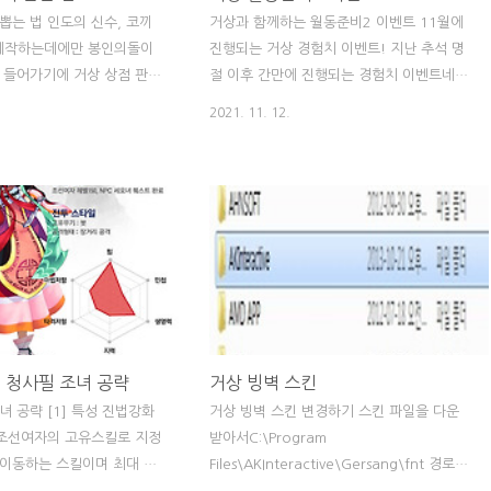
뽑는 법 인도의 신수, 코끼
거상과 함께하는 월동준비2 이벤트 11월에
 제작하는데에만 봉인의돌이
진행되는 거상 경험치 이벤트! 지난 추석 명
가 들어가기에 거상 상점 판매
절 이후 간만에 진행되는 경험치 이벤트네요
준으로 잡았을 때 현금 50만
~ 11월 13일 토요일, 14일 일요일과 11월
2021. 11. 12.
엄청난 몸값을 자랑하지만 돈
20일 토요일, 21일 일요일 총 4일간 24시간
을 수 있는게 아니라 조금 번
내내 경험치 250% 이벤트가 진행됩니다.
과정을 거쳐야만 만날 수 있
또한 이벤트 기간 내에 모은 '장작' 아이템의
. 아이라바타를 고용하기 위
누적 개수에 따라 보상을 지급하는데요 장작
기린, 백호, 주작, 현무, 청
은 거상 내 모든 몬스터가 드랍하며, 몬스터
 동일하게 *100의 신용등급
등급에 따라 차등(더 강한 몬스터일수록 드랍
전 단계에서는 국적이 관계없
율 상승)은 있지만 *대략적인 드랍율은 1시
 티아메트+황소인간+수색병
간당 1개 정도입니다. 보상은 최종 장작 개수
 국적이 *인도 국적이어야만
에 따라 1종만 받게 되며, 90개를 모으면 환
 수 있습니다. 그럼 각각에
수(기, 누에, 원공, 두신) 석상 중 하나를 얻을
 청사필 조녀 공략
거상 빙벽 스킨
알아볼까요? ※ 상급 전직
수 있는 환수유물상자를, 120개를 모으면 무
녀 공략 [1] 특성 진법강화
거상 빙벽 스킨 변경하기 스킨 파일을 다운
 황소인간, 수색병)는 거래
려 치우천왕반지(백호서버 기준 시세 ..
 조선여자의 고유스킬로 지정
받아서C:\Program
이동하는 스킬이며 최대 3
Files\AKInteractive\Gersang\fnt 경로에
정할 수 있다. ▶ 상재 상재
넣어주면 변경됩니다 내컴퓨터 - C드라이브