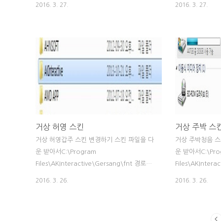
2016. 3. 27.
2016. 3. 27.
를 조합해서 만들 수 있는 부적으로 조련사-
특성 1당 상점
환에게 가서 조립할 수 있으며 수호부보다 뛰
획득하며 마스터
어난 효과를 낸다이제 각 수호부와 신수부의
을 낸다. 대부분
효과를 자세히 살펴보자 수호부(자) - 20마리
천하장사 루트하
의 쥐가 나타나 도와준다.수호부(해) - 1마리
무게를 어마어마하
의 돼지가 나타나 적을 삼킨다.수호부(인) - 3
강화 핵심인 팔
개의 호랑이 미사일이 나타나 적에게 날아간
특성 마스터하게 
다. 효과만 읽어봐도 알 수 있듯이3개의 수호
가, 30%의 슬로
부 모두 잘 쓰이지 않는 비인기 수호부이다.
팔문금쇄는 난사하
신수부(백호)수호부(자) + 수호부(해) + 수호
한번씩 시전하는 
거상 허영 스킨
거상 주박 스
부(인)- 3마리의 아기백호중에 한마리가 몬스
과 장비 마력으로
거상 허영갑주 스킨 변경하기 스킨 파일을 다
거상 주박청음 스
터를 삼키고 삼켜진 몬스터는 10%의 체력
는 마력이 된다 
운 받아서C:\Program
운 받아서C:\Pro
을 소..
증가를 위한 ALL 
Files\AKInteractive\Gersang\fnt 경로에
Files\AKInter
넣어주면 변경됩니다 내컴퓨터 - C드라이브
넣어주면 변경됩니
2016. 3. 26.
2016. 3. 26.
Program Files AK Interactive Gersang
Program Files 
fnt 허영갑주 스킨이 보기 좋게 변경되었습니
fnt 주박청음이
다
졌죠?