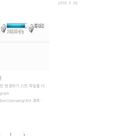
2016. 3. 26.
판매시 3%의 추가거래액을
Program Files AK Interactive Gersang
하게 되면 30%의 추가이윤
fnt 깔끔하게 변한 빙벽 스킨!
의 조선여자를 하는 이유 ▶
는 조녀들이 찍는 특성으로
게 늘려주는 특성 ▶ 진법
문금쇄의 데미지를 늘려주는
되면 150%의 데미지 증
우 효과를 얻는다 [2] 스탯
는 스킬이 아니라 한번씩,
스킬이기 때문에 기본 마력
킨
 2~3번 정도 사용할 수 있
킨 변경하기 스킨 파일을 다
그렇기 때문에 스탯은 데미지
gram
힘 ..
active\Gersang\fnt 경로에
다 내컴퓨터 - C드라이브
AK Interactive Gersang
 걸렸는지 훨씬 확인하기 쉬워
1