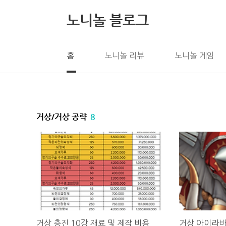
본문 바로가기
노니놀 블로그
홈
노니놀 리뷰
노니놀 게임
거상/거상 공략
8
거상 층진 10강 재료 및 제작 비용
거상 아이라바