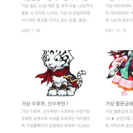
거상 층진 10강 재료 및 제작 비용 10강까지
거상 아이라바타 
올릴 시 사거리 +2라는 거상 내 유일무이한
리 아이라바타!
사기적인 효과를 가지고 있는 진형, 층진! 이
약 105개 정도
사거리+2는 정말 체감이 커서 진형진법이 회
가 5,000원 기
2023. 1. 26.
2021. 11. 15.
수가 불가능한 매몰비용임에도 불구하고 거
원이 훌쩍 넘는 
상을 어느정도 했다라는 유저라면 필수로 빠
만 있다고 딱 뽑
르게 갖춰줘야하는 스펙으로 인식되고 있습
거로울 수 있는 
니다. 층진 제작부터 10강까지 필요한 재료
는 귀한 몸입니다
와 비용은 위와 같습니다. 정기의구슬(雷)와
해서는 다른 신수(
정기의구슬(火)를 각각 25개씩 만드는 비용
룡)를 뽑을 때와
과 불의정령석, 힘의근원 정도가 가장 많은
이 필요하며, 이
비용이 들어가는 핵심 재료라고 볼 수 있으
지만 최종적으로
며, '나는 쩐을 충전해서 일시불로 한번에 긁
을 합칠 때에는,
어버리겠다!' 하시면 위 개수대로 육의전에서
아이라바타로 합칠
거상 수호부, 신수부란?
거상 팔문금쇄
재료를 한꺼번에 구매하시면 되겠습니다. 80
필요한 재료들을 
거상 수호부, 신수부란? 수호부는 이런저런
거상 팔문금쇄 조
억 지전이 넘는 돈으로 억당 현금 3,000원으
몬스터(티아메트,
유용한 능력으로 사냥을 도와주는 아이템이
10 ▶ 순간이동
로 잡으면 24만..
가 불가능합니..
며 거상홈페이지 상점에서 유료로 15,900원
한 지역으로 순간
에 판매하고 있다. 신수부는 특정 수호부 3개
개의 지점까지 지