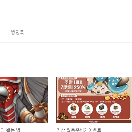
방명록
타 뽑는 법
거상 월동준비2 이벤트