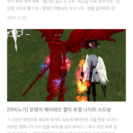
로스 보우 제작 재료 - 빛나는 질긴 끈 3개 - 최고급 나무 장작 8개 - 단
단한 괴수의 뿔 5개 - 잊혀진 마법사의 보석 1개 - 빛을 잃어버린 금속
파편 2개 나머지 재료들은 다 만만하고 빛질끈 정도만 3개 가격으로
2023. 2. 20.
300숲 정도면 1회 제작이 가능했다. 그랜마 목수에 유명한 목공 마스
터 타이틀까지 확인하고 신작 가자! 품질셋이 다 있어도 쉽지 않구나?
그래도 블스나 천옷처럼 마감 스트레스는 없어서 좋은 목공 한번 더 신
의 작품과도 견줄 수 있는 최고의 품질의 켈틱 로열 크로스보우가 완성
되었다! 켈틱 로열 크로스 보우 유동옵 - 최대 공격력 29~66 - 내구력
15~20 - 피어싱 고정 3레벨 신작으로 풀맥에 풀내구도인 깔끔한 ..
[마비노기] 운명의 헤비레인 켈틱 로열 나이트 소드쌍
7~8년전 파힛으로 새도우 위자드 도는게 메타이던 시절 한창 쓰다가
버려둔 켈로나가 다시 빛을 보게 될 날이 오다니..! 역시 세상 오래 살