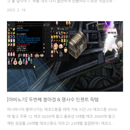
고 볼 일이야 1. 특별 개조 다시 쓸만하게 만들어주기 위한 작업으로 특
개부터 스타트! 얼마 전 설날 패키지로 물량이 풀려서인지 7강 보호의
2023. 2. 19.
개조석이 상당히 살만한 가격이었다 6강에서 영원히 머물러있을 줄 알
았는데 7강을 가는구나 특개 확률 증가 이벤트에다가 아튼 시미니 모루
까지 합치면 딱 절반 50%의 확률! 가자아!!! 짝짝짝 켈틱 로열 나이트
소드의 7단계 특별 개조에 성공하였습니다. 한 자루 마저 더 갑니다 아
니 이렇게 고생도 안 시키고 스무스하게 간다고? 너무 고마워ㅠㅠ 특개
7강 깔끔하게 완료! 2. 인챈트 지금 켈로나 무기 외형 변경으로 '괴리
검 에아' ..
[마비노기] 두번째 붕마정 & 명사수 인챈트 득템
하나하나씩 팔려나가는 에코스톤들 레캐 지속 시간 20 에코스톤 4500
에 팔고 주목 12 에코 8000에 팔고 풍준감 5레벨 에코 3000에 팔고
제련 성공률 20레벨 에코스톤도 띄우고! 20레벨 깔끔한데? 에코스톤