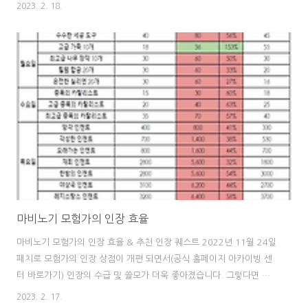
이 없으면 이렇게 페이트런 장갑에다가 제련 성공률 세공을 직접 띄워
2023. 2. 18.
야 하는건데 에코스톤이 있으니 그냥 쌩-페이트런 세트로 성공률 10%
챙기고 에코로 성공률 20% 챙겨서 30% 깔끔하게 맞췄다 이제 악마
의 괴 제련이 두렵지 않아요~ 차곡차곡 모아둔 벨테인 인장을 또 한번
깔 때가 되었구만 상급 상자 181개, 중급 상자 216개 간다! 고황결 나
이스! 고황결 4개에 빛금파 3개 대박! 아니 근데 고황결은 200으로 시
세가 떨어졌는데 빛금파가 진짜 대박이었다; 100~200하던걸로 기억
하는데 ..
마비노기 모험가의 인장 효율
마비노기 모험가의 인장 효율 & 추천 인장 퀘스트 2022년 11월 24일
패치로 모험가의 인장 상점이 개편 되면서(공식 홈페이지 아카이빙 센
터 바로가기) 인장의 수급 및 쓸모가 더욱 좋아졌습니다. 그렇다면 어
떤 아이템을 사는게 좋은건지 효율을 한번 알아볼까요? 일단 결론부터
2023. 2. 17.