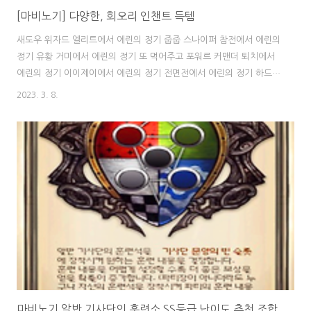
[마비노기] 다양한, 회오리 인챈트 득템
새도우 위자드 엘리트에서 에린의 정기 줍줍 스나이퍼 참전에서 에린의
정기 유황 거미에서 에린의 정기 또 먹어주고 포워르 커맨더 퇴치에서
에린의 정기 이이제이에서 에린의 정기 전면전에서 에린의 정기 하드
일반 훈련석도 먹어주고 남아있는 어둠에서 기사단의 장 훈련석 먹어주
2023. 3. 8.
고 이렇게 차곡차곡 모은 10개의 에린의 정기를 이번에는 팔지 말고 한
번 까볼까?! 나와라 헥터! 알터! 베임네크! 부디 나와주세요! 네? 로..
간..? 맥뎀 16.. ^^.. 띠발 앞으로는 그냥 팔아야지.. 10개면 1300숲
인데 허공에 사라졌네 ^^ 어느새 또 많이 모인 벨테인 보급품 상자깡
중급 153개 상급 128개 간다! 고황결 4개 굿굿! 고황결 팔아서 한
800숲 챙기고 뜬금없이 정화된 금속 파편이 떡상해서 그동안 모아둔거
한꺼..
마비노기 알반 기사단의 훈련소 SS등급 난이도 추천 조합