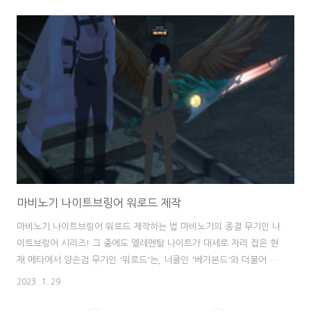
말씀드리면 현재 모험가의 인장 상점에서 가장 효율이 좋은 아이템은
월요일 상점에서 구매할 수 있는 '고급 가죽' 입니다. 고급 가죽 10개를
모험가의 인장 18개로 주 1회 구입 가능한데요, 가격이 아주 괜찮은 지
금 효율을 따져 환산해보면 고급 가죽 1개에 약 5만 5천 골드로 잡고
10개에 55만 골드, 55만 골드를 모험가의 인장 18개로 나누면 모험가
의 인장 1개당 약 3만 골드라고 생각하시면 편합니다. 다만 한 계정당
주 1..
마비노기 나이트브링어 워로드 제작
마비노기 나이트브링어 워로드 제작하는 법 마비노기의 종결 무기인 나
이트브링어 시리즈! 그 중에도 엘레멘탈 나이트가 대세로 자리 잡은 현
재 메타에서 양손검 무기인 '워로드'는, 너클인 '베가본드'와 더불어 가
장 제작도 많이 되고 인기도 가장 많은 TOP 2 무기라고 할 수 있습니
2023. 1. 29.
다. 나이트브링어 워로드는 힐웬 공학 스킬로 제작하실 수 있으며, 힐웬
광산의 공학 선반에서 만드실 수 있습니다. 나이트브링어 워로드 제작