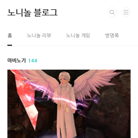
본문 바로가기
노니놀 블로그
홈
노니놀 리뷰
노니놀 게임
방명록
마비노기
144