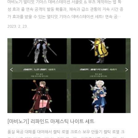
마비노기 얼티밋 기아스 데버스테이션 서클릿 & 부츠 제작하는 법 특
성 효과 중 연속 공격의 발동 확률과, 쾌속과 급소 관통의 지속 시간 증
가 효과를 받을 수 있는 얼티밋 기아스 데버스테이션 세트! 연속 공격,
쾌속, 급소 관통 세 개의 특성 모두 가장 활발히 쓰이는 메인 특성인데
2023. 2. 23.
다 마법 방어, 마법 보호가 다른 장비 아이템보다 높은 편이라 인기 있
는 장비입니다. 부위는 서클릿/갑옷/글러브/부츠 총 네 부위가 있는데
쾌속/급관 제외하고 연속 공격만 챙기는 경우 5옵을 띄워서 두 부위만
착용하는 식으로 주로 세팅합니다. 얼티밋 기아스 데버스테이션 세트는
매직 크래프트 스킬로 제작하실 수 있으며, 실리엔 생태 보호 지구의 마
법의 가마솥에서 만드실 수 있습니다. 기아스 데버스테이션 써클릿 제
작 재료 - 빛 바랜..
[마비노기] 리파인드 마제스틱 나이트 세트
품질 목공 대패를 대여해서 켈틱 로열 크로스 보우 만들기 켈틱 로열 크