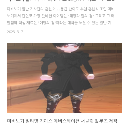
마비노기 알반 기사단의 훈련소 SS등급 난이도 추천 훈련석 조합 마비
노기에서 단연코 가장 값비싼 아이템인 "태양과 달의 검" 그리고 그 태
달검의 핵심 재료인 "여명의 검"이라는 대박을 노릴 수 있는 알반 기사
단의 훈련소 SS등급 난이도에 입장하기 위해서는 알반 기사단의 훈련
2023. 3. 7.
석을 조합해서 훈련소에 입장해야하는데요, 어떻게 맞춰서 조합하는게
가장 효율적일지 추천 조합을 알아볼까요? 출처 - 마비노기 양나인 유
튜브 마비노기에서 얻을 수 있는 최고 득템인 여명의 검은 2023년 3월
현재 시세로 약 90억숲 정도에 거래되고 있습니다. 이를 현금으로 환산
해보면 대충 억당 현금 80,000원으로 잡았을 때 무려 720만원이 넘는
돈으로 웬만한 직장인 두어달 월급 수준입니다. 알반 기사단의 훈련석
은 총 다섯개의 색상..
마비노기 얼티밋 기아스 데버스테이션 서클릿 & 부츠 제작