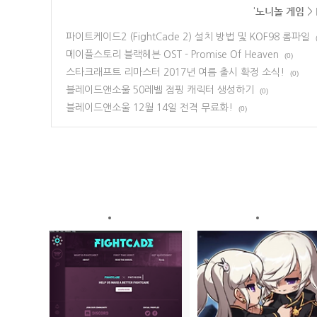
노니놀 게임
'
>
파이트케이드2 (FightCade 2) 설치 방법 및 KOF98 롬파일
메이플스토리 블랙헤븐 OST - Promise Of Heaven
(0)
스타크래프트 리마스터 2017년 여름 출시 확정 소식!
(0)
블레이드앤소울 50레벨 점핑 캐릭터 생성하기
(0)
블레이드앤소울 12월 14일 전격 무료화!
(0)