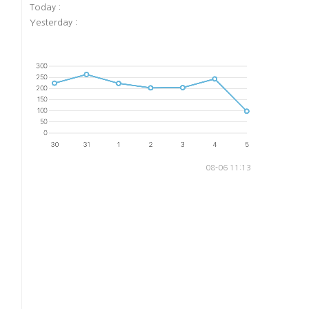
Today :
Yesterday :
08-06 11:13