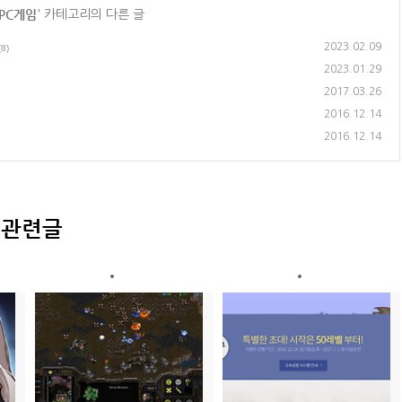
PC게임
' 카테고리의 다른 글
2023.02.09
(8)
2023.01.29
2017.03.26
2016.12.14
2016.12.14
관련글