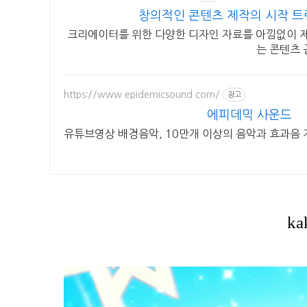
창의적인 콘텐츠 제작의 시작 트
크리에이터를 위한 다양한 디자인 자료를 아낌없이 
는 콘텐츠 
https://www.epidemicsound.com/
광고
에피데믹 사운드
유튜브영상 배경음악, 10만개 이상의 음악과 효과음