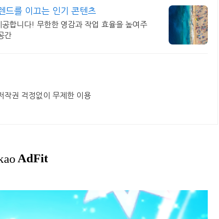
렌드를 이끄는 인기 콘텐츠
제공합니다! 무한한 영감과 작업 효율을 높여주
공간
 저작권 걱정없이 무제한 이용