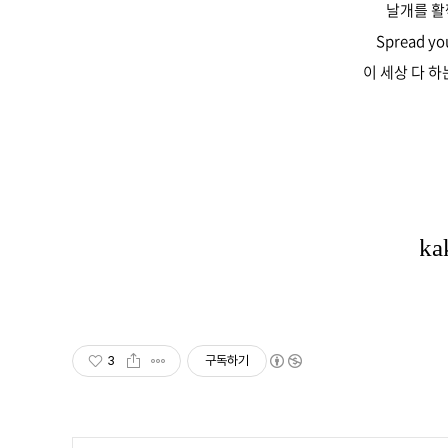
날개를 활짝
Spread you
이 세상 다 하는
3
구독하기