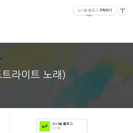
노니놀 블로그
구독하기
스포트라이트 노래)
노니놀 블로그
노니놀