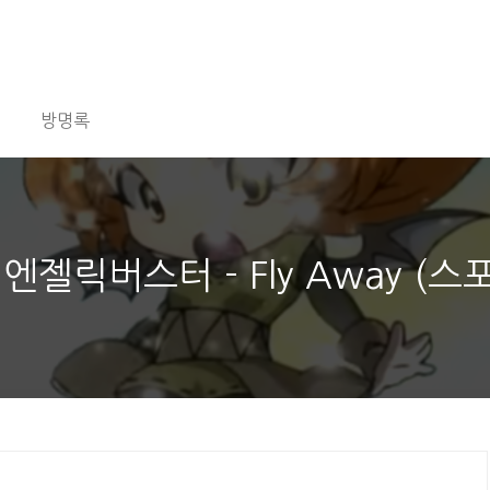
방명록
엔젤릭버스터 - Fly Away (