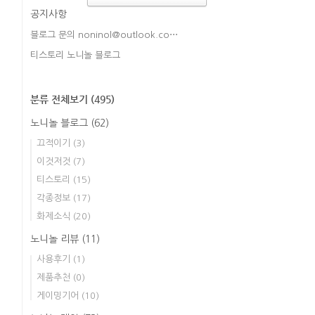
공지사항
블로그 문의 noninol@outlook.co⋯
티스토리 노니놀 블로그
분류 전체보기
(495)
노니놀 블로그
(62)
끄적이기
(3)
이것저것
(7)
티스토리
(15)
각종정보
(17)
화제소식
(20)
노니놀 리뷰
(11)
사용후기
(1)
제품추천
(0)
게이밍기어
(10)