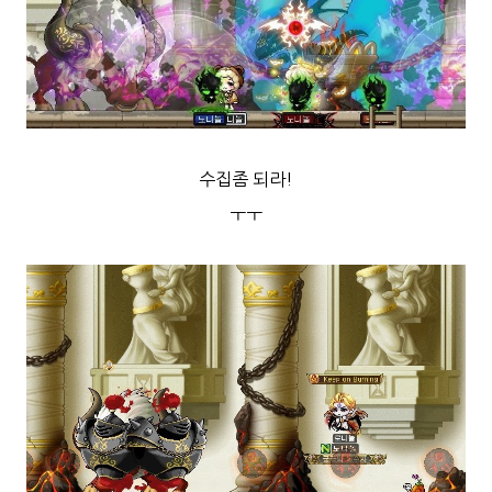
수집좀 되라!
ㅜㅜ