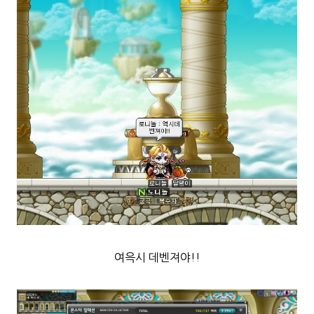
여윽
시 데벤져야!!