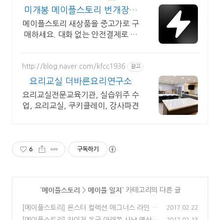
미개봉 메이플스토리 번개장터
국내 최대 브랜드 중고거래
메이플스토리 새상품을 중고가로 구
매하세요. 대화 없는 안전결제로 간
편하게! 전국 각지에서 올라오는 전
국구 최다 상품 매일 10만 개 이상
의 신규 상품 업로드
http://blog.naver.com/kfcc1936
광고
요리교실 더바른요리연구소
요리교실전문교육기관, 실습위주 수
업, 요리교실, 쿠키클레이, 강사파견
6
구독하기
메이플스토리
메이플 일지
'
>
' 카테고리의 다른 글
[메이플스토리] 몬스터 컬렉션 매그너스 라인 완
2017.02.22
성
(0)
[메이플스토리] 카이저 동굴 아래쪽 사냥 영상
2017.02.13