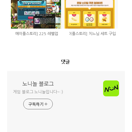
[메이플스토리] 225 레벨업
[메이플스토리] 치느님 세트 구입
댓글
노니놀 블로그
게임 블로그 노니놀입니다~ :)
구독하기