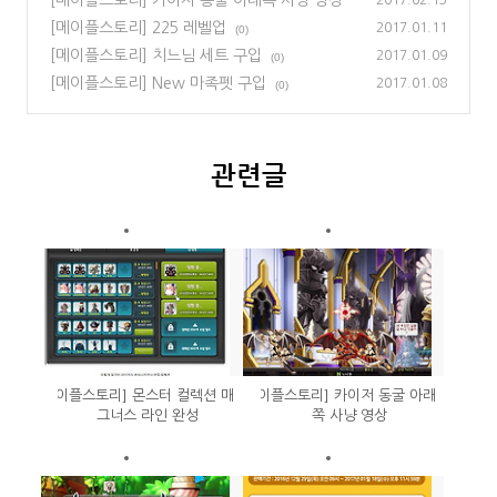
(0)
[메이플스토리] 225 레벨업
2017.01.11
(0)
[메이플스토리] 치느님 세트 구입
2017.01.09
(0)
[메이플스토리] New 마족펫 구입
2017.01.08
(0)
관련글
[메이플스토리] 몬스터 컬렉션 매
[메이플스토리] 카이저 동굴 아래
그너스 라인 완성
쪽 사냥 영상