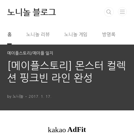
본문 바로가기
노니놀 블로그
홈
노니놀 리뷰
노니놀 게임
방명록
메이플스토리/메이플 일지
[메이플스토리] 몬스터 컬렉
션 핑크빈 라인 완성
by 노니놀
2017. 1. 17.