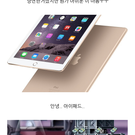
당연한거겠지만 뭔가 아쉬운 이 마음ㅜㅜ
안녕.. 아이패드..