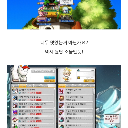
너무 멋있는거 아닌가요?
역
시 원탑 소울인듯!