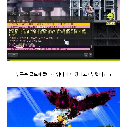
누구는 골드애플에서 위데미가 떴다고? 부럽다ㅠㅠ