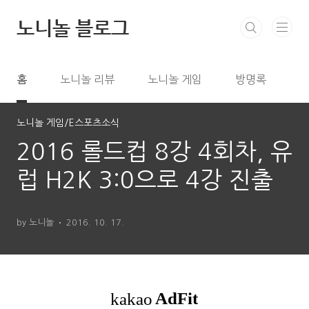
본문 바로가기
노니놀 블로그
홈
노니놀 리뷰
노니놀 게임
방명록
노니놀 게임/E스포츠소식
2016 롤드컵 8강 4회차, 유
럽 H2K 3:0으로 4강 진출
by 노니놀
2016. 10. 17.