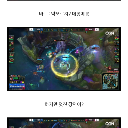
바드 : 약오르지? 메롱메롱
하지만 멋진 장면이?