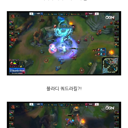
블라디 쿼드라킬?!