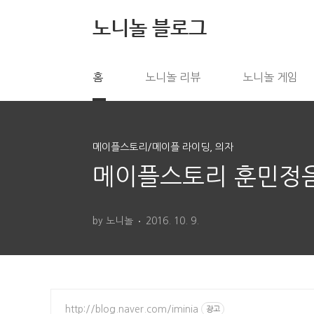
본문 바로가기
노니놀 블로그
홈
노니놀 리뷰
노니놀 게임
메이플스토리/메이플 라이딩, 의자
메이플스토리 훈민정
by 노니놀
2016. 10. 9.
http://blog.naver.com/iminia
광고