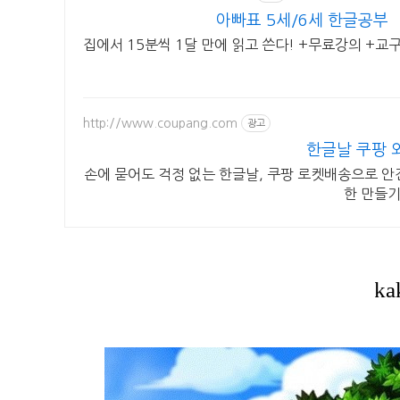
아빠표 5세/6세 한글공부
집에서 15분씩 1달 만에 읽고 쓴다! +무료강의 +교
http://www.coupang.com
광고
한글날 쿠팡 
손에 묻어도 걱정 없는 한글날, 쿠팡 로켓배송으로 안
한 만들기