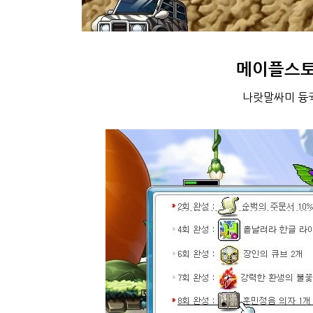
메이플스토
나랏말싸미 듕귁