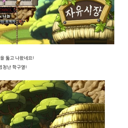
을 뚫고 나왔네요!
엄청난 학구열!