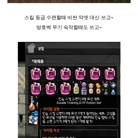
스킬 등급 수련할때 비싼 약셋 대신 쓰고~
방호벽 무기 숙작할때도 쓰고~