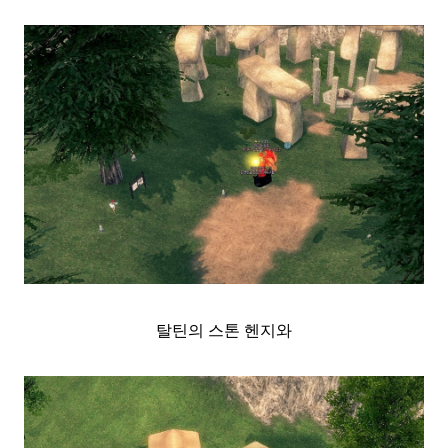
탈틴의 스톤 헨지와