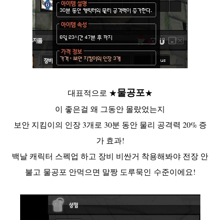
물공포
대표적으로 ★
★
이 좋은걸 왜 그동안 몰랐었는지
보안 지킴이의 인장 3개로 30분 동안 물리 공격력 20% 증
가 효과!
백날 캐릭터 스펙업 하고 장비 비싼거 착용해봐야 전장 안
불고 물공포 안먹으면 말짱 도루묵인 수준이에요!