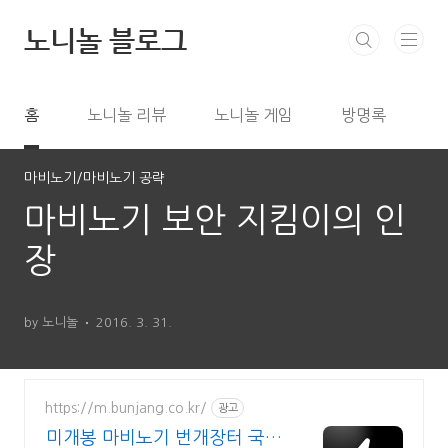
본문 바로가기
노니놀 블로그
홈
노니놀 리뷰
노니놀 게임
방명록
마비노기/마비노기 공략
마비노기 보안 지킴이의 인
장
by 노니놀
2016. 3. 31.
https://m.bunjang.co.kr/
광고
미개봉 마비노기 번개장터 국내