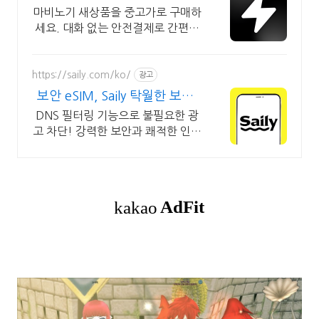
최대 브랜드 중고거래
마비노기 새상품을 중고가로 구매하
세요. 대화 없는 안전결제로 간편하
게! 전국 각지에서 올라오는 전국구
최다 상품 매일 10만 개 이상의 신
규 상품 업로드
https://saily.com/ko/
광고
보안 eSIM, Saily 탁월한 보안,
안정적인 연결
DNS 필터링 기능으로 불필요한 광
고 차단! 강력한 보안과 쾌적한 인터
넷 연결. 여름한정특가, 5% 할인에
Saily 크레딧 최대 5% 캐시백까지!